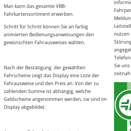
informi
Man kann das ge­samte VBB-
Fahrper
Fahrkartensortiment erwerben.
Meldun
Leitstel
Schritt für Schritt können Sie an farbig
nutzen 
animierten Bedienungsanweisungen den
Störun
gewünschten Fahrausweises wählen.
angege
Telefo
Sie uns
Nach der Bestätigung der gewählten
zeitnah
Fahrscheine zeigt das Display eine Liste der
Fahrausweise und den Preis an. Von der zu
zahlenden Summe ist abhängig, welche
Geldscheine angenommen werden, sie sind im
Display abgebildet.