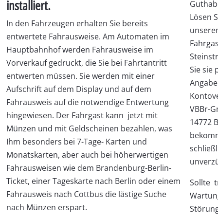
installiert.
Guthab
Lösen Si
In den Fahrzeugen erhalten Sie bereits
unsere
entwertete Fahrausweise. Am Automaten im
Fahrga
Hauptbahnhof werden Fahrausweise im
Steinst
Vorverkauf gedruckt, die Sie bei Fahrtantritt
Sie sie
entwerten müssen. Sie werden mit einer
Angabe 
Aufschrift auf dem Display und auf dem
Kontov
Fahrausweis auf die notwendige Entwertung
VBBr-Gm
hingewiesen. Der Fahrgast kann jetzt mit
14772 B
Münzen und mit Geldscheinen bezahlen, was
bekomm
Ihm besonders bei 7-Tage- Karten und
schließ
Monatskarten, aber auch bei höherwertigen
unverzü
Fahrausweisen wie dem Brandenburg-Berlin-
Ticket, einer Tageskarte nach Berlin oder einem
Sollte 
Fahrausweis nach Cottbus die lästige Suche
Wartun
nach Münzen erspart.
Störung