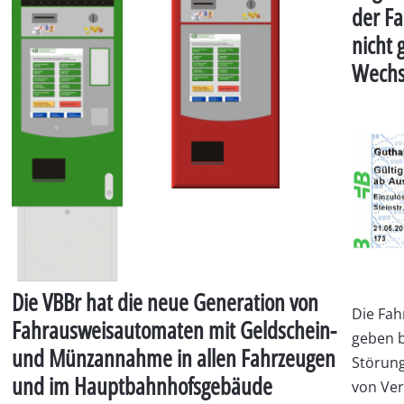
der F
nicht 
Wechs
Die VBBr hat die neue Generation von
Die Fa
Fahrausweisautomaten mit Geldschein-
geben b
und Münzannahme in allen Fahrzeugen
Störun
und im Hauptbahnhofsgebäude
von Ver