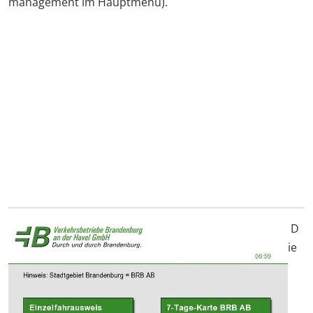
management im Hauptmenü).
D
ie