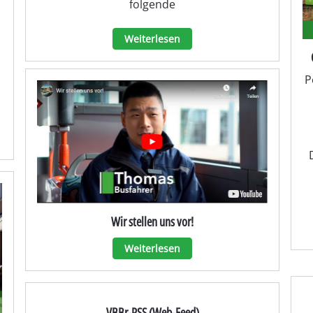
folgende
Weiterlesen
P
Wir stellen uns vor!
Weiterlesen
VBBr-RSS (Web-Feed)